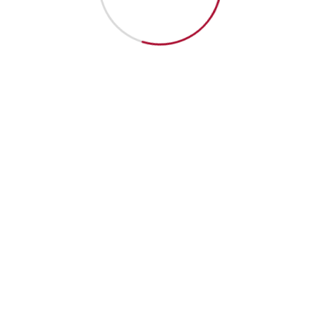
obile au Maroc : Un
e de l’Économie
t devenu, en l’espace de deux décennies, l’un des
râce à […]