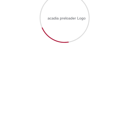
Acceuil
Al Kafaat
Formation
Technicien
Exploitation Transport et Logistique
Assistant en Gestion Administrative et Comptable
Technicien Spécialisé
Gestion Qualité
Financier Comptable
Licence Professionnelle
Génie Industriel
Qualité Hygiène Environnement Sécurité
Résponsable Unité Opérationnelle Logistique
Gestion Ressources Humaines
Data Science pour Gestion Entreprise
Master Spécialisé